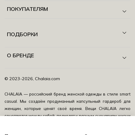
ПОКУПАТЕЛЯМ
ПОДБОРКИ
О БРЕНДЕ
©️ 2023-2026, Chalaia.com
CHALAIA — российский бренд женской одежды в стиле smart
casual.
Мы создаём продуманный капсульный гардероб для
женщин, которые ценят своё время. Вещи CHALAIA легко
сочетаются между собой, подходят к разным сценариям жизни
и помогают выглядеть собранно, уверенно и актуально
каждый день.
CHALAIA — это база с характером: качественные