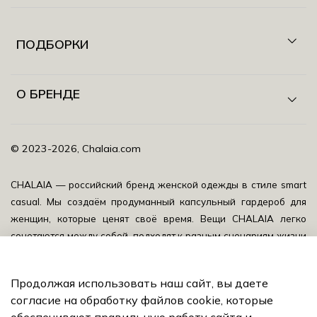
ПОДБОРКИ
О БРЕНДЕ
©️ 2023-2026, Chalaia.com
CHALAIA — российский бренд женской одежды в стиле smart
casual.
Мы создаём продуманный капсульный гардероб для
женщин, которые ценят своё время. Вещи CHALAIA легко
сочетаются между собой, подходят к разным сценариям жизни
и помогают выглядеть собранно, уверенно и актуально
каждый день.
CHALAIA — это база с характером: качественные
Продолжая использовать наш сайт, вы даете
ткани, выверенный крой, универсальные оттенки и детали,
согласие на обработку файлов cookie, которые
которые не забирают внимание на себя, а подчёркивают