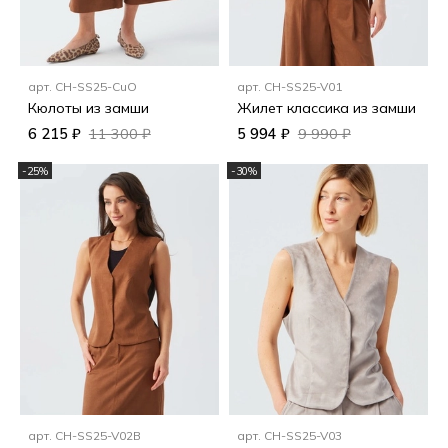
арт.
CH-SS25-CuO
арт.
CH-SS25-V01
Кюлоты из замши
Жилет классика из замши
6 215 ₽
11 300 ₽
5 994 ₽
9 990 ₽
-25%
-30%
арт.
CH-SS25-V02B
арт.
CH-SS25-V03