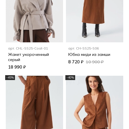
арт.
CHL-SS25-Coat-01
арт.
CH-SS25-S06
Жакет укороченный
Юбка миди из замши
серый
8 720 ₽
10 900 ₽
18 990 ₽
-45%
-40%