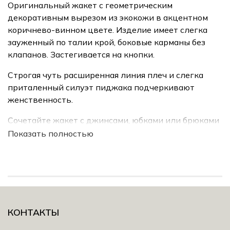
Оригинальный жакет с геометрическим
декоративным вырезом из экокожи в акцентном
коричнево-винном цвете. Изделие имеет слегка
зауженный по талии крой, боковые карманы без
клапанов. Застегивается на кнопки.
Строгая чуть расширенная линия плеч и слегка
приталенный силуэт пиджака подчеркивают
женственность.
Сочетайте жакет с джинсами, юбками или брюками
из нашей коллекции.
Показать полностью
Сделано в России.
КОНТАКТЫ