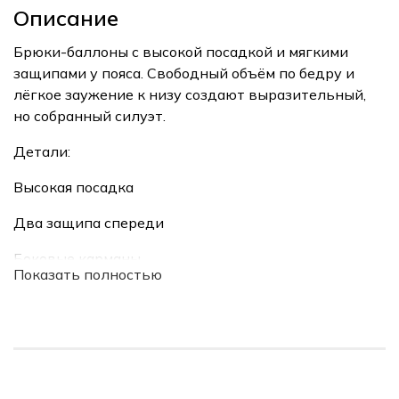
Описание
Брюки-баллоны с высокой посадкой и мягкими
защипами у пояса. Свободный объём по бедру и
лёгкое заужение к низу создают выразительный,
но собранный силуэт.
Детали:
Высокая посадка
Два защипа спереди
Боковые карманы
Показать полностью
Шлёвки для ремня
Мягкое заужение к низу
Чистая линия пояса без лишнего декора