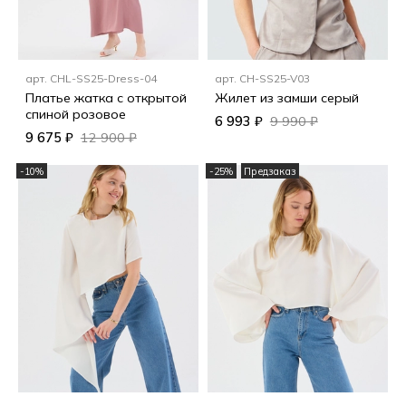
арт.
CHL-SS25-Dress-04
арт.
CH-SS25-V03
Платье жатка с открытой
Жилет из замши серый
спиной розовое
6 993 ₽
9 990 ₽
9 675 ₽
12 900 ₽
-10%
-25%
Предзаказ