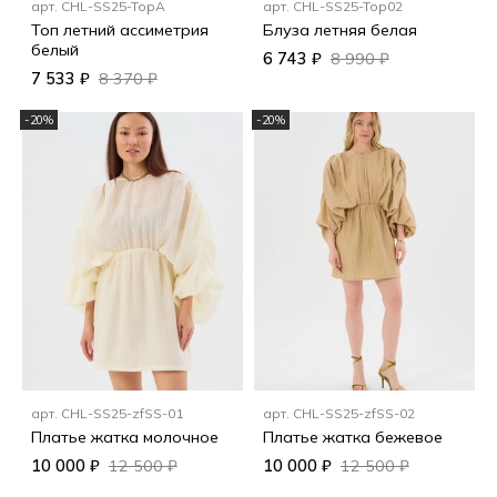
арт.
CHL-SS25-TopA
арт.
CHL-SS25-Top02
Топ летний ассиметрия
Блуза летняя белая
белый
6 743 ₽
8 990 ₽
7 533 ₽
8 370 ₽
-20%
-20%
арт.
CHL-SS25-zfSS-01
арт.
CHL-SS25-zfSS-02
Платье жатка молочное
Платье жатка бежевое
10 000 ₽
12 500 ₽
10 000 ₽
12 500 ₽