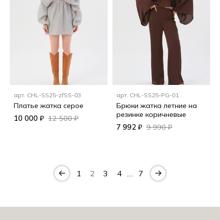
арт.
CHL-SS25-zfSS-03
арт.
CHL-SS25-PG-01
Платье жатка серое
Брюки жатка летние на
резинке коричневые
10 000 ₽
12 500 ₽
7 992 ₽
9 990 ₽
1
2
3
4
…
7