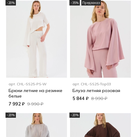
-20%
-35%
Предзаказ
арт.
CHL-SS25-PS-W
арт.
CHL-SS25-Top03
Брюки летние на резинке
Блуза летняя розовая
белые
5 844 ₽
8 990 ₽
7 992 ₽
9 990 ₽
-20%
-20%