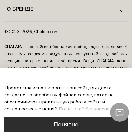
О БРЕНДЕ
©️ 2023-2026, Chalaia.com
CHALAIA — российский бренд женской одежды в стиле smart
casual.
Мы создаём продуманный капсульный гардероб для
женщин, которые ценят своё время. Вещи CHALAIA легко
сочетаются между собой, подходят к разным сценариям жизни
и помогают выглядеть собранно, уверенно и актуально
каждый день.
CHALAIA — это база с характером: качественные
Продолжая использовать наш сайт, вы даете
ткани, выверенный крой, универсальные оттенки и детали,
согласие на обработку файлов cookie, которые
которые не забирают внимание на себя, а подчёркивают
обеспечивают правильную работу сайта и
индивидуальность женщины.
соглашаетесь с нашей
Политикой безопасности
Понятно