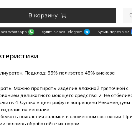
В корзину
через WhatsApp
Купить через Telegram
Купить через MAX
ктеристики
лиуретан. Подклад: 55% полиэстер 45% вискоза
тирать. Можно протирать изделие влажной тряпочкой с
ованием деликатного моющего средства. 2. Не отбелив
тюжить 4. Сушка в центрифуге запрещена Рекомендуем
 изделие на вешалке
збежать появления заломов в сложенном состоянии. Пр
ии заломов обработайте их паром.