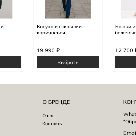
жи
Косуха из экокожи
Брюки и
коричневая
бежевы
19 990 ₽
12 700 
ь
Выбрать
О БРЕНДЕ
КОН
What
О нас
*Обр
Контакты
Emai