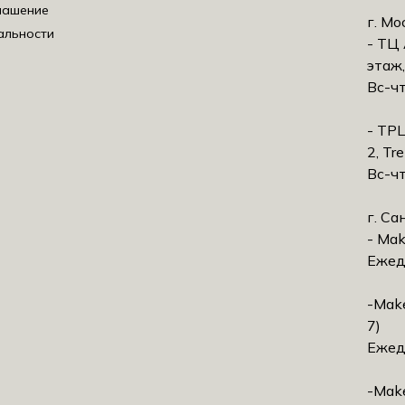
лашение
г. Мо
альности
- ТЦ 
этаж,
Вс-чт
- ТРЦ
2, Tr
Вс-чт
г. Са
- Mak
Ежед
-Make
7)
Ежед
-Make