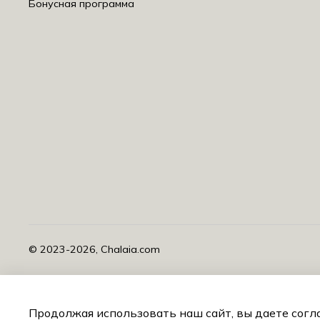
Бонусная программа
©️ 2023-2026, Chalaia.com
CHALAIA — российский бренд женской одежды в стиле smart 
между собой, подходят к разным сценариям жизни и помогаю
Продолжая использовать наш сайт, вы даете согл
крой, универсальные оттенки и детали, которые не забираю