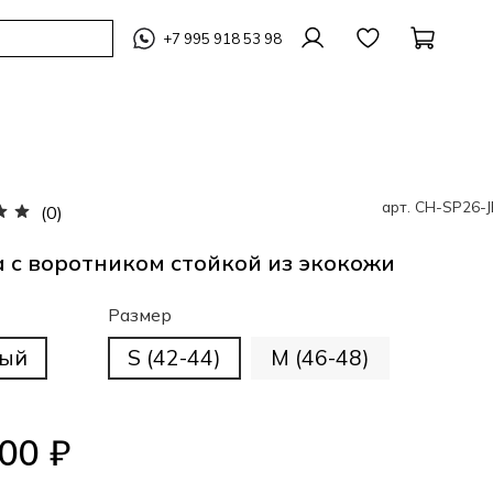
+7 995 918 53 98
арт.
CH-SP26-J
(0)
 с воротником стойкой из экокожи
Размер
ный
S (42-44)
M (46-48)
00 ₽