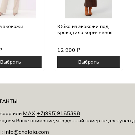
з экокожи
Юбка из экокожи под
е
крокодила коричневая
₽
12 900 ₽
Выбрать
Выбрать
ТАКТЫ
MAX
+7(995)9185398
sapp или
:
ащаем Ваше внимание, что данный номер не доступен 
l:
info@chalaia.com