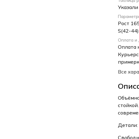
Таблица 
Указали
Параметр
Рост 165
S(42-44)
Оплата и
Оплата 
Курьерс
примерк
Все хар
Опис
Объёмна
стойкой
совреме
Детали:
Свободн