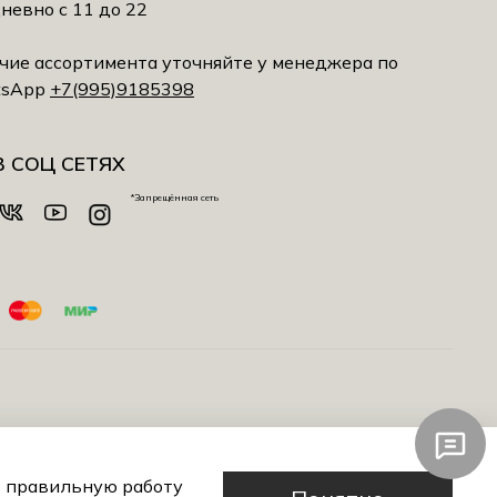
невно с 11 до 22
чие ассортимента уточняйте у менеджера по
tsApp
+7(995)9185398
В СОЦ СЕТЯХ
*Запрещённая сеть
 которые ценят своё время. Вещи CHALAIA легко сочетаются
A — это база с характером: качественные ткани, выверенный
т правильную работу