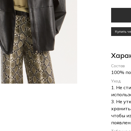
Купить 
Хара
Состав
100% по
Уход
1. Не с
использ
3. Не у
хранить
чтобы и
появлен